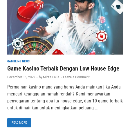
GAMBLING NEWS
Game Kasino Terbaik Dengan Low House Edge
December 16, 2022
-
by
Mirza Laila
-
Leave a Comment
Permainan kasino mana yang harus Anda mainkan jika Anda
mencari keunggulan rumah rendah? Kami menawarkan
penyegaran tentang apa itu house edge, dan 10 game terbaik
untuk dimainkan untuk meningkatkan peluang …
READ MORE