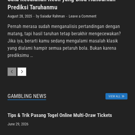
Prediksi Taruhanmu
August 28, 2025
-
by
Saiadur Rahman
-
Leave a Comment
Pernah merasa sudah menganalisis pertandingan dengan
matang, tapi hasil taruhan tetap berakhir mengecewakan?
Jika iya, berarti kamu sedang mengalami masalah klasik
yang dialami hampir semua petaruh bola. Bukan karena
prediksimu …
GAMBLING NEWS
VIEW ALL
Tips & Trik Pasang Togel Online Multi-Draw Tickets
June 29, 2026