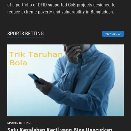
of a portfolio of DFID supported GoB projects designed to
reduce extreme poverty and vulnerability in Bangladesh.
SPORTS BETTING
VIEW ALL
SPORTS BETTING
Satu Kesalahan Kecil yang Bisa Hancurkan