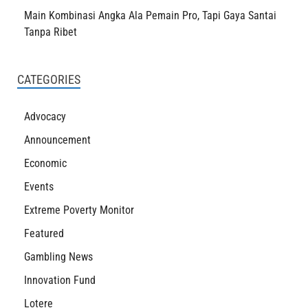
Main Kombinasi Angka Ala Pemain Pro, Tapi Gaya Santai
Tanpa Ribet
CATEGORIES
Advocacy
Announcement
Economic
Events
Extreme Poverty Monitor
Featured
Gambling News
Innovation Fund
Lotere