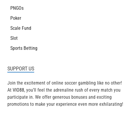
PNGOs
Poker
Scale Fund
Slot
Sports Betting
SUPPORT US
Join the excitement of online soccer gambling like no other!
At
VIO88
, you’ll feel the adrenaline rush of every match you
participate in. We offer generous bonuses and exciting
promotions to make your experience even more exhilarating!