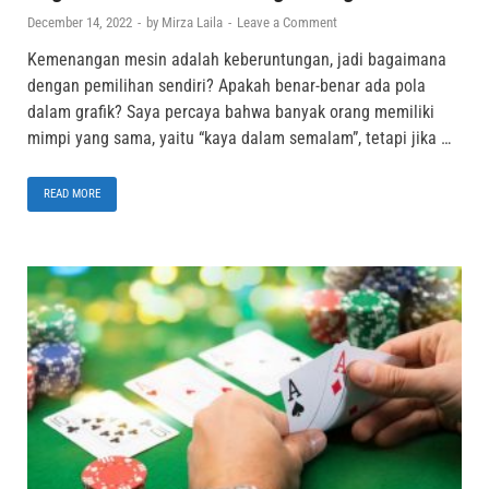
December 14, 2022
-
by
Mirza Laila
-
Leave a Comment
Kemenangan mesin adalah keberuntungan, jadi bagaimana
dengan pemilihan sendiri? Apakah benar-benar ada pola
dalam grafik? Saya percaya bahwa banyak orang memiliki
mimpi yang sama, yaitu “kaya dalam semalam”, tetapi jika …
READ MORE