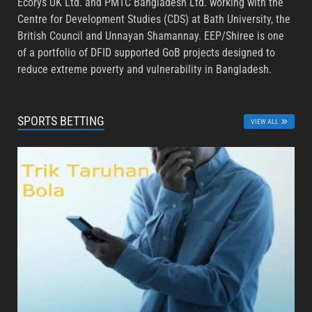
Ecorys UK Ltd. and PMTC Bangladesh Ltd. working with the
Centre for Development Studies (CDS) at Bath University, the
British Council and Unnayan Shamannay. EEP/Shiree is one
of a portfolio of DFID supported GoB projects designed to
reduce extreme poverty and vulnerability in Bangladesh.
SPORTS BETTING
VIEW ALL