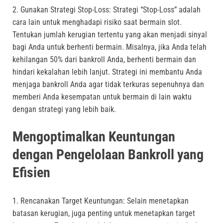
2. Gunakan Strategi Stop-Loss: Strategi “Stop-Loss” adalah
cara lain untuk menghadapi risiko saat bermain slot.
Tentukan jumlah kerugian tertentu yang akan menjadi sinyal
bagi Anda untuk berhenti bermain. Misalnya, jika Anda telah
kehilangan 50% dari bankroll Anda, berhenti bermain dan
hindari kekalahan lebih lanjut. Strategi ini membantu Anda
menjaga bankroll Anda agar tidak terkuras sepenuhnya dan
memberi Anda kesempatan untuk bermain di lain waktu
dengan strategi yang lebih baik.
Mengoptimalkan Keuntungan
dengan Pengelolaan Bankroll yang
Efisien
1. Rencanakan Target Keuntungan: Selain menetapkan
batasan kerugian, juga penting untuk menetapkan target