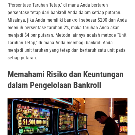
“Persentase Taruhan Tetap,” di mana Anda bertaruh
persentase tetap dari bankroll Anda dalam setiap putaran.
Misalnya, jika Anda memiliki bankroll sebesar $200 dan Anda
memilih persentase taruhan 2%, maka taruhan Anda akan
menjadi $4 per putaran. Metode lainnya adalah metode “Unit
Taruhan Tetap,” di mana Anda membagi bankroll Anda
menjadi unit taruhan yang tetap dan bertaruh satu unit pada
setiap putaran.
Memahami Risiko dan Keuntungan
dalam Pengelolaan Bankroll