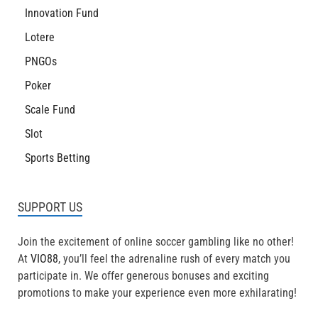
Innovation Fund
Lotere
PNGOs
Poker
Scale Fund
Slot
Sports Betting
SUPPORT US
Join the excitement of online soccer gambling like no other!
At
VIO88
, you’ll feel the adrenaline rush of every match you
participate in. We offer generous bonuses and exciting
promotions to make your experience even more exhilarating!