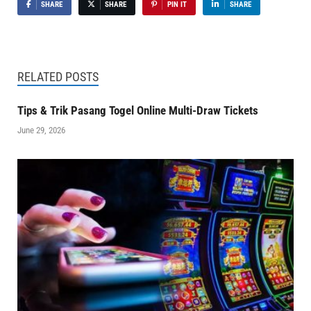
SHARE
SHARE
PIN IT
SHARE
RELATED POSTS
Tips & Trik Pasang Togel Online Multi-Draw Tickets
June 29, 2026