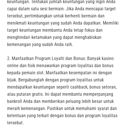
keuntungan. Tentukan jumlah keuntungan yang ingin Anda
capai dalam satu sesi bermain. Jika Anda mencapai target
tersebut, pertimbangkan untuk berhenti bermain dan
menikmati keuntungan yang sudah Anda dapatkan. Memiliki
target keuntungan membantu Anda tetap fokus dan
menghindari ketamakan yang dapat menghabiskan
kemenangan yang sudah Anda raih.
2. Manfaatkan Program Loyalti dan Bonus: Banyak kasino
online dan fisik menawarkan program loyalitas dan bonus
kepada pemain slot. Manfaatkan kesempatan ini dengan
bijak. Bergabunglah dengan program loyalitas untuk
mendapatkan keuntungan seperti cashback, bonus setoran,
atau putaran gratis. Ini dapat membantu memperpanjang
bankroll Anda dan memberikan peluang lebih besar untuk
meraih kemenangan. Pastikan untuk memahami syarat dan
ketentuan yang terkait dengan bonus dan program loyalitas
tersebut.