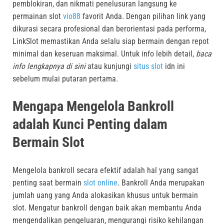
pemblokiran, dan nikmati penelusuran langsung ke
permainan
slot
vio88
favorit Anda. Dengan pilihan link yang
dikurasi secara profesional dan berorientasi pada performa,
LinkSlot memastikan Anda selalu siap bermain dengan repot
minimal dan keseruan maksimal. Untuk info lebih detail,
baca
info lengkapnya di sini
atau kunjungi
situs slot
idn
ini
sebelum mulai putaran pertama.
Mengapa Mengelola Bankroll
adalah Kunci Penting dalam
Bermain Slot
Mengelola bankroll secara efektif adalah hal yang sangat
penting saat bermain
slot online
. Bankroll Anda merupakan
jumlah uang yang Anda alokasikan khusus untuk bermain
slot. Mengatur bankroll dengan baik akan membantu Anda
mengendalikan pengeluaran, mengurangi risiko kehilangan