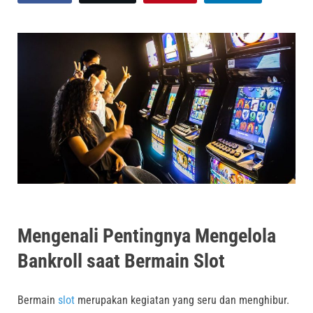
Mengenali Pentingnya Mengelola
Bankroll saat Bermain Slot
Bermain
slot
merupakan kegiatan yang seru dan menghibur.