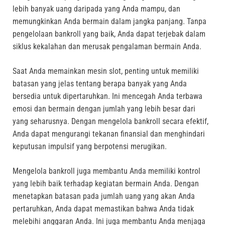
lebih banyak uang daripada yang Anda mampu, dan
memungkinkan Anda bermain dalam jangka panjang. Tanpa
pengelolaan bankroll yang baik, Anda dapat terjebak dalam
siklus kekalahan dan merusak pengalaman bermain Anda.
Saat Anda memainkan mesin slot, penting untuk memiliki
batasan yang jelas tentang berapa banyak yang Anda
bersedia untuk dipertaruhkan. Ini mencegah Anda terbawa
emosi dan bermain dengan jumlah yang lebih besar dari
yang seharusnya. Dengan mengelola bankroll secara efektif,
Anda dapat mengurangi tekanan finansial dan menghindari
keputusan impulsif yang berpotensi merugikan.
Mengelola bankroll juga membantu Anda memiliki kontrol
yang lebih baik terhadap kegiatan bermain Anda. Dengan
menetapkan batasan pada jumlah uang yang akan Anda
pertaruhkan, Anda dapat memastikan bahwa Anda tidak
melebihi anggaran Anda. Ini juga membantu Anda menjaga