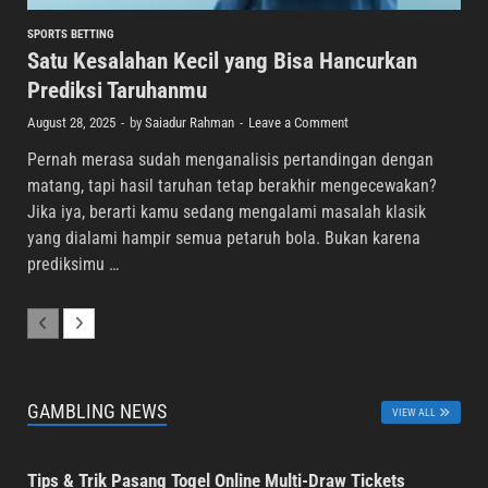
SPORTS BETTING
Satu Kesalahan Kecil yang Bisa Hancurkan
Prediksi Taruhanmu
August 28, 2025
-
by
Saiadur Rahman
-
Leave a Comment
Pernah merasa sudah menganalisis pertandingan dengan
matang, tapi hasil taruhan tetap berakhir mengecewakan?
Jika iya, berarti kamu sedang mengalami masalah klasik
yang dialami hampir semua petaruh bola. Bukan karena
prediksimu …
GAMBLING NEWS
VIEW ALL
Tips & Trik Pasang Togel Online Multi-Draw Tickets