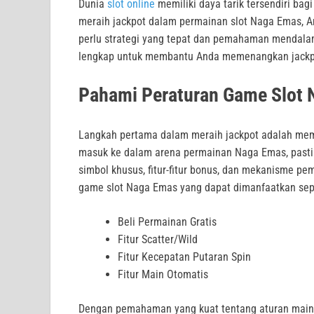
Dunia
slot online
memiliki daya tarik tersendiri bag
meraih jackpot dalam permainan slot Naga Emas, 
perlu strategi yang tepat dan pemahaman mendalam
lengkap untuk membantu Anda memenangkan jack
Pahami Peraturan Game Slot
Langkah pertama dalam meraih jackpot adalah mem
masuk ke dalam arena permainan Naga Emas, pasti
simbol khusus, fitur-fitur bonus, dan mekanisme p
game slot Naga Emas yang dapat dimanfaatkan sepe
Beli Permainan Gratis
Fitur Scatter/Wild
Fitur Kecepatan Putaran Spin
Fitur Main Otomatis
Dengan pemahaman yang kuat tentang aturan main,