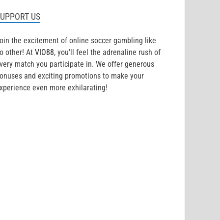
SUPPORT US
oin the excitement of online soccer gambling like
o other! At
VIO88
, you’ll feel the adrenaline rush of
very match you participate in. We offer generous
onuses and exciting promotions to make your
xperience even more exhilarating!