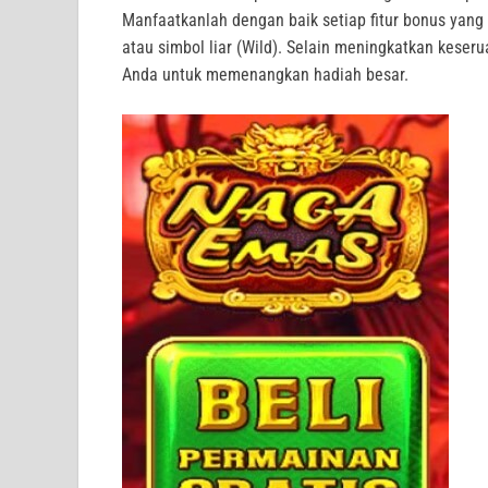
Manfaatkanlah dengan baik setiap fitur bonus yang d
atau simbol liar (Wild). Selain meningkatkan keseru
Anda untuk memenangkan hadiah besar.