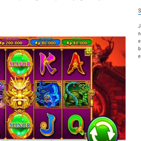
J
n
e
b
e