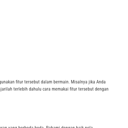
gunakan fitur tersebut dalam bermain. Misalnya jika Anda
jarilah terlebih dahulu cara memakai fitur tersebut dengan
yaran yang berbeda-beda. Pahami dengan baik pola