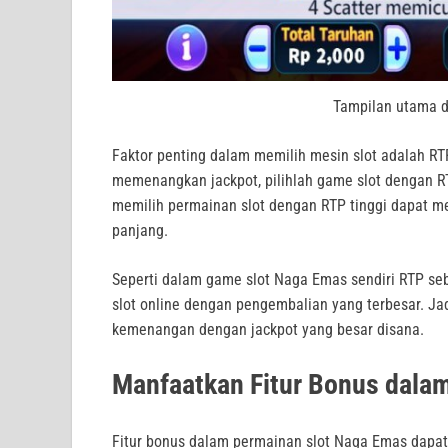
Tampilan utama 
Faktor penting dalam memilih mesin slot adalah R
memenangkan jackpot, pilihlah game slot dengan R
memilih permainan slot dengan RTP tinggi dapat me
panjang.
Seperti dalam game slot Naga Emas sendiri RTP s
slot online dengan pengembalian yang terbesar. J
kemenangan dengan jackpot yang besar disana.
Manfaatkan Fitur Bonus dala
Fitur bonus dalam permainan slot Naga Emas dapat 